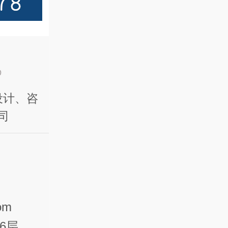
设计、咨
司
om
6层